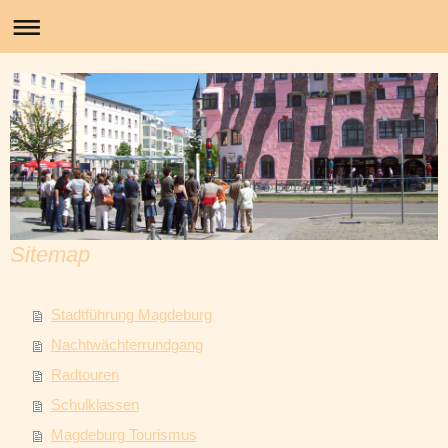
Stadtführung Magdeburg
Sitemap
Stadtführung Magdeburg
Nachtwächterrundgang
Radtouren
Schulklassen
Magdeburg Tourismus